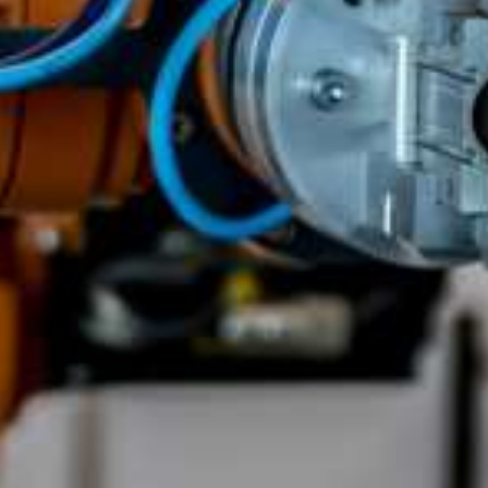
▸
Λειτουργίας ανοιχτού βρόγχου
▸
Ρυθμιστικής Λειτουργίας κλειστού βρόγχου
▸
Συνεχούς ρυθμιστικής λειτουργίας
ΡΥΘΜΙΣΤΙΚΕΣ ΒΑΛΒΙΔΕΣ & ΠΝΕΥΜΑΤΙΚΟΙ
ΕΝΕΡΓΟΠΟΙΗΤΕΣ HORA
▸
Ρυθμιστικές βαλβίδες μονής έδρας
▸
Ρυθμιστικές βαλβίδες πολλαπλών βαθμίδων
▸
Βαλβίδα ανακυκλοφορίας τροφοδοτικής αντλίας
▸
Ρυθμιστικές βαλβίδες δύο δρόμων και τριών δρόμων
▸
Πνευματικοί σερβομηχανισμοί ευθύγραμμης κίνησης