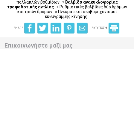
πολλαπλών βαθμίδων
» Βαλβίδα ανακυκλοφορίας
τροφοδοτικής αντλίας
» Ρυθμιστικές βαλβίδες δύο δρόμων
και τριών δρόμων
» Πνευματικοί σερβομηχανισμοί
ευθύγραμμης κίνησης
SHARE
ΕΚΤΥΠΩΣΗ
Επικοινωνήστε μαζί μας
Δ. Γ. Μπέλλος & ΣΙΑ Ο.Ε.
Βιομηχανικοί αυτοματισμοί
Νέας Ζωής 37, ΤΚ 13675 Αχαρνές
2102409485
info@dgbellos.gr
Newsletter
Εγγραφείτε στην λίστα αλληλογραφίας μας